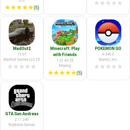
LTD.
★
★
★
★
★
★
★
★
★
★
(5)
MadOut2
Minecraft: Play
POKEMON GO
15.07
with Friends
0.345.0
MadOut Games LLC FZ
Niantic, Inc.
1.21.60.25
★
★
★
★
★
★
★
★
★
★
Mojang
★
★
★
★
★
(5)
GTA San Andreas
2.11.245
Rockstar Games