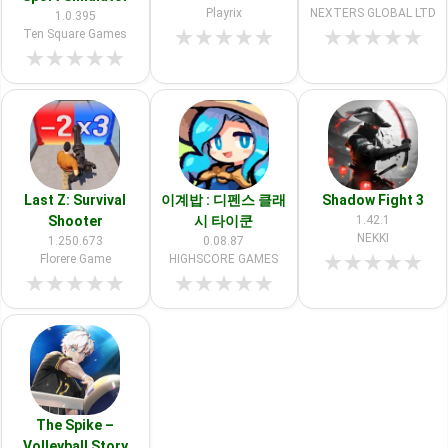
Playrix
NEXTERS GLOBAL LTD
1.0.395
★
★
★
★
★
★
★
★
★
★
Ten Square Games
★
★
★
★
★
Last Z: Survival
이계밥 : 디펜스 클래
Shadow Fight 3
Shooter
시 타이쿤
1.42.1
NEKKI
1.250.673
0.08.87
★
★
★
★
★
Florere Game
HIGHSCORE GAMES
★
★
★
★
★
★
★
★
★
★
The Spike –
Volleyball Story