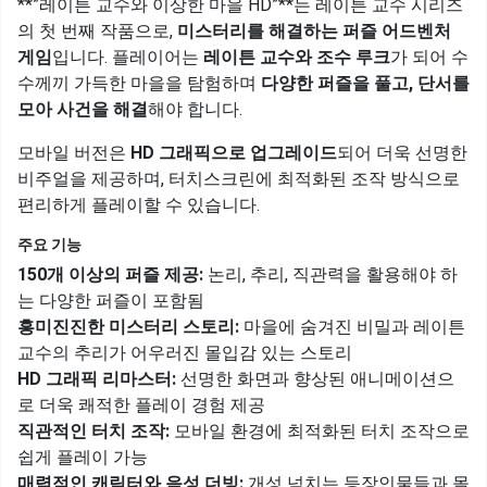
**”레이튼 교수와 이상한 마을 HD”**는 레이튼 교수 시리즈
의 첫 번째 작품으로,
미스터리를 해결하는 퍼즐 어드벤처
게임
입니다. 플레이어는
레이튼 교수와 조수 루크
가 되어 수
수께끼 가득한 마을을 탐험하며
다양한 퍼즐을 풀고, 단서를
모아 사건을 해결
해야 합니다.
모바일 버전은
HD 그래픽으로 업그레이드
되어 더욱 선명한
비주얼을 제공하며, 터치스크린에 최적화된 조작 방식으로
편리하게 플레이할 수 있습니다.
주요 기능
150개 이상의 퍼즐 제공:
논리, 추리, 직관력을 활용해야 하
는 다양한 퍼즐이 포함됨
흥미진진한 미스터리 스토리:
마을에 숨겨진 비밀과 레이튼
교수의 추리가 어우러진 몰입감 있는 스토리
HD 그래픽 리마스터:
선명한 화면과 향상된 애니메이션으
로 더욱 쾌적한 플레이 경험 제공
직관적인 터치 조작:
모바일 환경에 최적화된 터치 조작으로
쉽게 플레이 가능
매력적인 캐릭터와 음성 더빙:
개성 넘치는 등장인물들과 몰