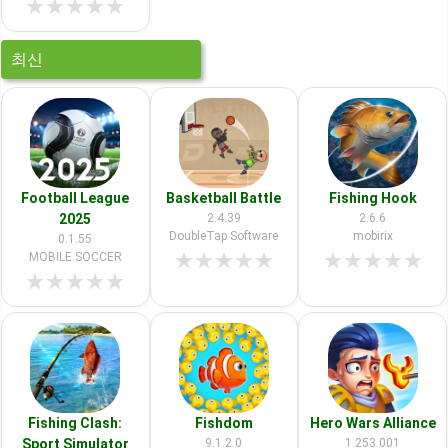
★
★
★
★
★
최신
Football League
Basketball Battle
Fishing Hook
2025
2.4.39
2.6.6
DoubleTap Software
mobirix
0.1.55
★
★
★
★
★
★
★
★
★
★
MOBILE SOCCER
★
★
★
★
★
Fishing Clash:
Fishdom
Hero Wars Alliance
Sport Simulator
9.1.2.0
1.253.001