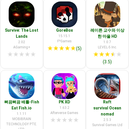
Survive: The Lost
GoreBox
레이튼 교수와 이상
Lands
15.15.1
한 마을 HD
F²Games
2.02
1.0.7
★
★
★
★
★
AGaming+
LEVEL-5 Inc.
(5)
★
★
★
★
★
★
★
★
★
★
(3.5)
뻐끔뻐끔 배틀-Fish
PK XD
Raft
Eat Fish.io
1.63.2
survival Ocean
Afterverse Games
1.1.11
nomad
★
★
★
★
★
MOBIBRAIN
2.5.3
TECHNOLOGY PTE.
Survival Games Ltd